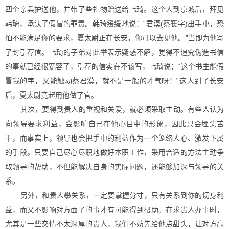
四个亲兵护送他，并带了些礼物赠送给韩琦。这个人到京城后，拜见
韩琦，承认了假冒的罪责。韩琦缓缓地说：“君漠(蔡襄字)出手小，恐
怕不能满足你的要求，夏太尉正在长安，你可以去见他。”当即为他写
了封引荐信。韩琦的子弟对此举表示疑惑不解，觉得不追究伪造书信
的事就已经很宽容了，引荐的信实在不该写，韩琦说：“这个书生能假
冒我的字，又能触动蔡君漠，就不是一般的才气呀！”这人到了长安
后，夏太尉竟起用他做了官。
其次，要得到贵人的重视和关爱，就必须采取主动。有些人认为
向领导要求利益，会影响自己在他心目中的形象，因此只会埋头苦
干，而事实上，领导也会把手中的利益作为一个笼络人心、激发下属
的手段。只要自己尽心尽职地做好本职工作，采用合适的方法主动争
取领导的帮助，不但能解决自身的实际问题，还能够加深与领导的关
系。
另外，和贵人攀关系，一定要掌握分寸，只有关系到你的切身利
益，而又不影响对方面子的事才有可能得到帮助。在求贵人办事时，
尤其是一些交情不太深厚的贵人，我们不妨先给他点甜头，让对方高