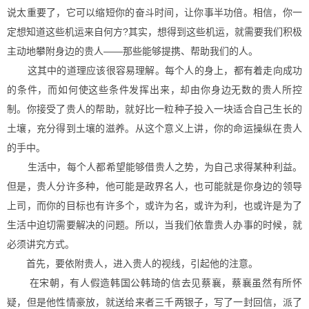
说太重要了，它可以缩短你的奋斗时间，让你事半功倍。相信，你一
定想知道这些机运来自何方?其实，想得到这些机运，就需要我们积极
主动地攀附身边的贵人——那些能够提携、帮助我们的人。
这其中的道理应该很容易理解。每个人的身上，都有着走向成功
的条件，而如何使这些条件发挥出来，却由你身边无数的贵人所控
制。你接受了贵人的帮助，就好比一粒种子投入一块适合自己生长的
土壤，充分得到土壤的滋养。从这个意义上讲，你的命运操纵在贵人
的手中。
生活中，每个人都希望能够借贵人之势，为自己求得某种利益。
但是，贵人分许多种，他可能是政界名人，也可能就是你身边的领导
上司，而你的目标也有许多个，或许为名，或许为利，也或许是为了
生活中迫切需要解决的问题。所以，当我们依靠贵人办事的时候，就
必须讲究方式。
首先，要依附贵人，进入贵人的视线，引起他的注意。
在宋朝，有人假造韩国公韩琦的信去见蔡襄，蔡襄虽然有所怀
疑，但是他性情豪放，就送给来者三千两银子，写了一封回信，派了