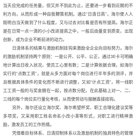
当天应完成的任务量，但又并不到此为止，还要进一步看到近期的不
利方向，从而形成一种自我鞭策机制。通过“日清日高”，海尔使人人
既明白当天做到了什么程度，又与过去对比看是否有所提高。海尔正
是在日常一点一滴的小小改进提高之中，一般后由量变到质变，出现
创新，成为企业不断前进的动力。
日清体系的结果与激励机制挂钩来激励全企业向目标努力。海尔
的激励机制坚持两个原则：一是公开、公平、公正，通过3E卡可明确
地计算出日收入状况，使员工心里有数；二是计算依据合理，如海尔
实行的“点数工资”，就是从多方面对每个岗位进行半年多的测评，并
且根据具体条件的变化而不断进行调整，又如“计点工资”，将一线职
工工资一般的与奖金捆在一起，按点数分配，在此基础上对一、二、
三线的每个岗位实行量化考核，从而使劳动与报酬直接挂钩。
另外，海尔还设立海尔奖、海尔希望杯奖、职工合理化建议奖等
多项奖，又采用职工姓名命名小改小革等形式，对职工进行精神激
励，激发员工的工作热情。
凭借着目标体系、日清控制体系以及激励机制的独具特色的管理