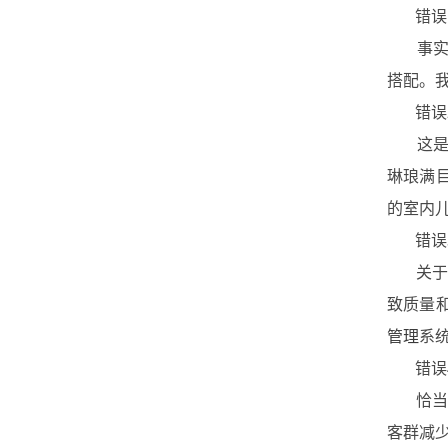
错误1
事实上
搭配。
错误2
这是一
琳琅满
的室内
错误3
关于游
致质量
管理
系
错误4
恰当的
客群减少