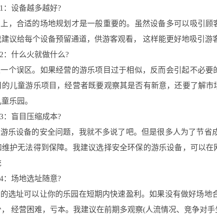
：设备越多越好?
，合适的场地规划才是一般重要的。虽然设备多可以吸引顾客
我建议给每个设备预留通道，供游客观看， 这样能更好地吸引游
：什么火就做什么?
个误区。如果经营的游乐项目过于相似，反而会引起不必要的
目的儿童游乐项目，经营者既要观察其是否有新意，还要了解市
儿童乐园。
：盲目压缩成本?
乐设备的安全问题，我就不多说了吧。但是很多人为了节省成
和维护无法得到保障。我建议选择安全环保的游乐设备，可以在
统
：场地选址随意?
选址可以让你的乐园在短期内快速盈利。如果没有做好场地合
， 经营困难，亏本。我建议在前期多观察(人流情况、竞争对手生