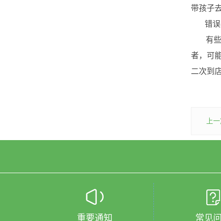
带孩子去
错误5
有些室
者，可
二次到店
上一
重要通知
常见