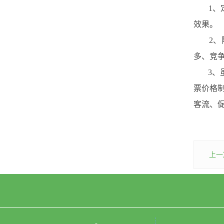
1、定
效果。
2、除
多、竞
3、虽
票价格
客流、
上一