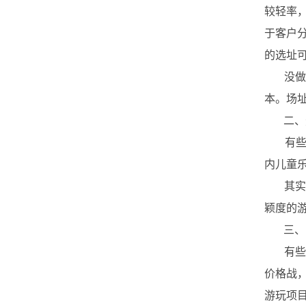
较轻率
于客户
的选址
没做好
本。场
二、选
有些由
内儿童
其实游
颖度的
三、门
有些创
价格战
游玩项