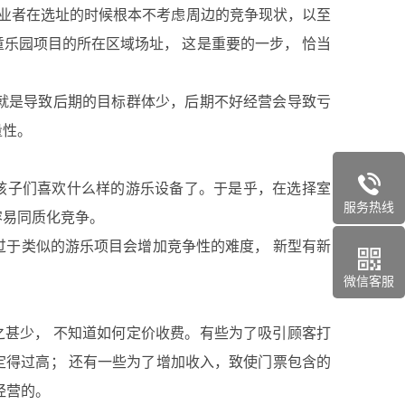
创业者在选址的时候根本不考虑周边的竞争现状，以至
乐园项目的所在区域场址， 这是重要的一步， 恰当
就是导致后期的目标群体少，后期不好经营会导致亏
量性。
子们喜欢什么样的游乐设备了。于是乎，在选择室
服务热线
容易同质化竞争。
于类似的游乐项目会增加竞争性的难度， 新型有新
微信客服
甚少， 不知道如何定价收费。有些为了吸引顾客打
定得过高； 还有一些为了增加收入，致使门票包含的
经营的。