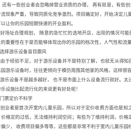
， 还有一些创业者会忽略掉营业资质的办理， 再有就是，有些
分流现象严重，导致同质化竞争激烈。项目确定好，开始决定儿童
可以让你的乐园短期快速的开业盈利。
场址合理规划， 随意的急忙忙的选地开店，出现的情况可能
址的重要性在于是否能够体现出你的乐园的档次性，人气性和流
择游乐设备盲目跟风
于经验不足，对于游乐设备并不是特别了解，也就无从得知孩
乐园游乐设备时，往往更倾向于模仿周围其他家的风格，这样很
乐设备不是越多越好， 也不是市面上什么设备流行就好。太过
游乐设施比起流行化的来说更有好处呢！
票定价不科学
业者是首次开室内儿童乐园，所以对于定价收费方面也是知之
，价格定的过低，无法维持利润空间；有些为了维持利润，价格
目偏少， 收费项目偏多等等，这些都是非常不利于室内儿童乐园