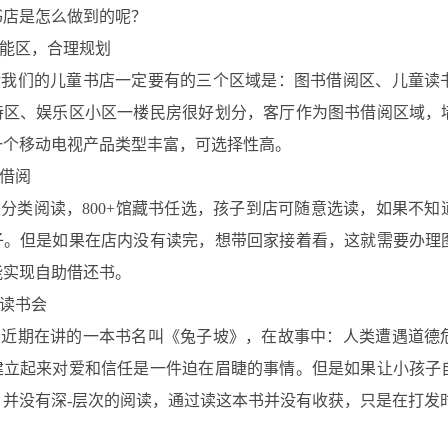
书店是怎么做到的呢？
区，合理规划
们的儿童书店一定要有的三个区域是：图书借阅区、儿童读书
待区、娱乐区小区一楼民房很好划分，客厅作为图书借阅区域，
一个移动电视产品类型丰富，可选择性高。
借阅
类阅读，800+馆藏书任选，孩子到店可随意选读，如果不知
子。但是如果在店内没有读完，想带回家接着看，这就需要办理
能实现自助借还书。
读书会
期在讲的一本书名叫《兔子坡》，在故事中：人类遭遇道德危
建立起来对爱和信任是一件迫在眉睫的事情。但是如果让小孩子
。并没有深-层次的阅读，通过读这本书并没有收获，只是在打发