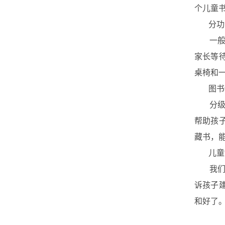
个儿童
分功能
一般我
家长等
桌椅和
图书
分级分
帮助孩
藏书，
儿童
我们近
诉孩子
和好了