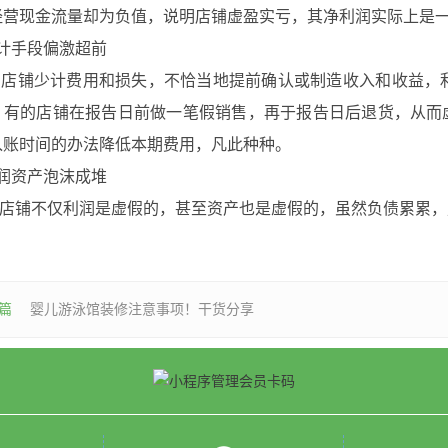
经营现金流量却为负值，说明店铺虚盈实亏，其净利润实际上是
计手段偏激超前
铺少计费用和损失，不恰当地提前确认或制造收入和收益，利
，有的店铺在报告日前做一笔假销售，再于报告日后退货，从而
入账时间的办法降低本期费用，凡此种种。
润资产泡沫成堆
铺不仅利润是虚假的，甚至资产也是虚假的，虽然负债累累，
篇
婴儿游泳馆装修注意事项！干货分享