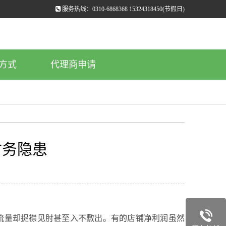
服务热线：0310-6868368 15324318450(节假日)
方式
代理商申请
财务隐患
量却捉襟见肘甚至入不敷出。有的店铺净利润虽然