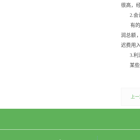
很高，
2.会
有的店
润总额
迟费用
3.利
某些店
上一