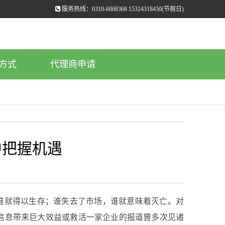
服务热线：0310-6868368 15324318450(节假日)
方式
代理商申请
中把握机遇
就得以生存；谁失去了市场，谁就意味着灭亡。对
信息带来巨大效益或救活一家企业的报道曾多次见诸