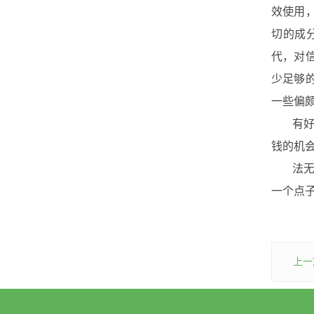
效使用
切的成
代，对
少足够
一些偏
有好多
钱的机
法无定
一个点
上一