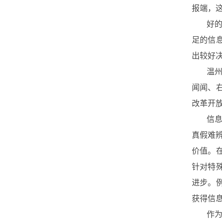
报端，
好的产
足的信
出较好
温州人
闻闻、
改革开
信息就
真假难
价值。
针对特
进步。
获得信
作为一