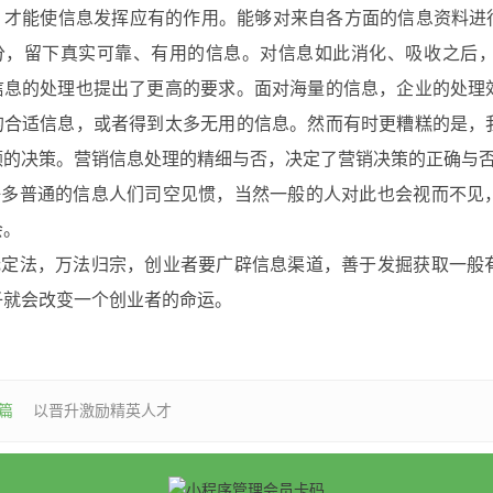
，才能使信息发挥应有的作用。能够对来自各方面的信息资料进
分，留下真实可靠、有用的信息。对信息如此消化、吸收之后
信息的处理也提出了更高的要求。面对海量的信息，企业的处理
的合适信息，或者得到太多无用的信息。然而有时更糟糕的是，
颇的决策。营销信息处理的精细与否，决定了营销决策的正确与
普通的信息人们司空见惯，当然一般的人对此也会视而不见，
会。
法，万法归宗，创业者要广辟信息渠道，善于发掘获取一般有
子就会改变一个创业者的命运。
篇
以晋升激励精英人才