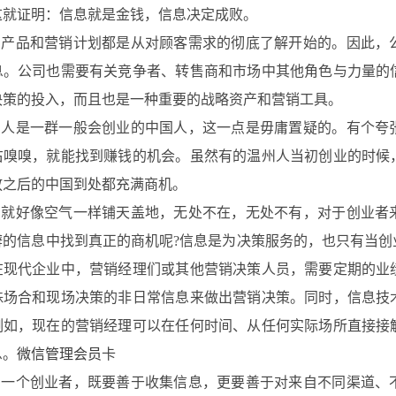
这就证明：信息就是金钱，信息决定成败。
品和营销计划都是从对顾客需求的彻底了解开始的。因此，公
息。公司也需要有关竞争者、转售商和市场中其他角色与力量的
决策的投入，而且也是一种重要的战略资产和营销工具。
是一群一般会创业的中国人，这一点是毋庸置疑的。有个夸张
右嗅嗅，就能找到赚钱的机会。虽然有的温州人当初创业的时候
放之后的中国到处都充满商机。
好像空气一样铺天盖地，无处不在，无处不有，对于创业者来
辨的信息中找到真正的商机呢?信息是为决策服务的，也只有当
在现代企业中，营销经理们或其他营销决策人员，需要定期的业
殊场合和现场决策的非日常信息来做出营销决策。同时，信息技
例如，现在的营销经理可以在任何时间、从任何实际场所直接接
息。
微信管理会员
卡
个创业者，既要善于收集信息，更要善于对来自不同渠道、不