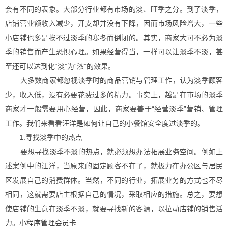
会有不同的表象。大部分行业都有市场的淡、旺季之分。到了淡季，
店铺营业额收入减少，开支却并没有下降，因而市场风险增大，一些
小店铺也多是挨不过淡季的寒冬而倒闭的。其实，商家大可不必为淡
季的销售而产生恐惧心理。如果经营得当，一样可以让淡季不淡，甚
至还可以达到化“淡”为“浓”的效果。
大多数商家都忽视淡季时的商品营销与管理工作，认为淡季顾客
少，收入低，没有必要花费过多的精力。事实上，越是在市场的淡季
商家才一般需要用心经营，因此，商家要善于“经营淡季”营销、管理
工作。我们来看看汪洋是如何让自己的小餐馆安全度过淡季的。
1.寻找淡季中的热点
要想寻找淡季不淡的热点，就必须想办法拓展业务空间。例如上
述案例中的汪洋，当原来的固定顾客不在了，就极力在办公区与居民
区发展自己的消费群体。当然，不同的行业，拓展业务的方式也不尽
相同，这就需要店主根据自己的情况，采取相应的措施。总之，要想
使店铺的生意在淡季不淡，就要寻找新的客源，以拉动店铺的销售活
力。
小程序管理会员
卡