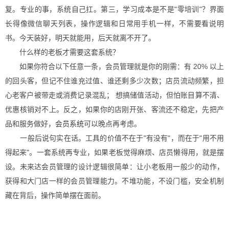
复。专业的事，系统自己扛。第三，学习成本是不是"零培训"？界面
长得像微信聊天列表，操作逻辑和日常用手机一样，不需要看说明
书。今天装好，明天就能用，后天就离不开了。
什么样的老板才需要这套系统？
如果你符合以下任意一条，会员管理就是你的刚需：有 20% 以上
的回头客，但记不住谁充过值、谁还剩多少次数；店员流动频繁，担
心老客户被带走或消费记录混乱； 想搞储值活动，但怕账目算不清、
优惠核销对不上。反之，如果你的店刚开张、客流还不稳定，先把产
品和服务做好，
会员系统
可以晚点再考虑。
一般后说句实在话。工具的价值不在于"有没有"，而在于"用不用
得起来"。一套系统再专业，如果老板觉得麻烦、店员懒得用，就是摆
设。未来达会员管理的设计逻辑很简单：让小老板用一般少的动作，
获得和大门店一样的会员管理能力。不堆功能，不设门槛，安全机制
藏在背后，操作简单摆在面前。