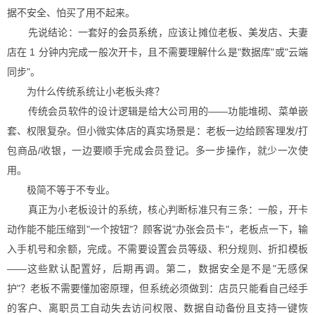
据不安全、怕买了用不起来。
先说结论：一套好的
会员系统
，应该让摊位老板、美发店、夫妻
店在 1 分钟内完成一般次开卡，且不需要理解什么是"数据库"或"云端
同步"。
为什么传统系统让小老板头疼？
传统会员软件的设计逻辑是给大公司用的——功能堆砌、菜单嵌
套、权限复杂。但小微实体店的真实场景是：老板一边给顾客理发/打
包商品/收银，一边要顺手完成会员登记。多一步操作，就少一次使
用。
极简不等于不专业。
真正为小老板设计的系统，核心判断标准只有三条：一般，开卡
动作能不能压缩到"一个按钮"？顾客说"办张会员卡"，老板点一下，输
入手机号和余额，完成。不需要设置会员等级、积分规则、折扣模板
——这些默认配置好，后期再调。第二，数据安全是不是"无感保
护"？老板不需要懂加密原理，但系统必须做到：店员只能看自己经手
的客户、离职员工自动失去访问权限、数据自动备份且支持一键恢