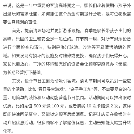
来说，这是一年中重要的客流高峰期之一。家长们趁着假期带孩子外
出游玩的需求旺盛，如何抓住这个黄金时期提升营收，是每位老板需
要认真规划的事情。
首先，提前清理场地并更新游乐设施。春季是家长带孩子出门的
高峰，乐园的卫生和安全是一般位的。在节前一周，对所有游乐设备
进行全面检查和清洁，特别是海洋球池、沙池等容易藏污纳垢的区
域。如果发现有损坏的设施及时维修或更换，确保孩子们玩得开心，
家长也能放心。干净的环境和完好的设备会让顾客更愿意办卡储值，
为长期经营打下基础。
其次，设计节日主题活动吸引客流。清明节期间可以策划一些应
景的小活动，比如"春日寻宝游戏"、"亲子手工坊"等，不需要复杂的布
置，用简单的装饰和互动就能营造节日氛围。活动期间可以推出限时
优惠，比如充值 500 元送 100 元，或者购买 10 次卡赠送 2 次，这样
既能快速回笼资金，又能锁定顾客后续消费。记得让店员在收银时主
动介绍优惠活动，很多顾客不了解储值优惠，主动告知能大幅提升转
化率。