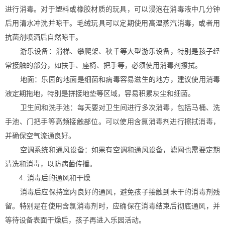
进行消毒。对于塑料或橡胶材质的玩具，可以浸泡在消毒液中几分钟
后用清水冲洗并晾干。毛绒玩具可以定期使用高温蒸汽消毒，或者用
抗菌剂喷洒后自然晾干。
游乐设备：滑梯、攀爬架、秋千等大型游乐设备，特别是孩子经
常接触的部分，如扶手、座椅、把手等，必须使用消毒剂擦拭。
地面：乐园的地面是细菌和病毒容易滋生的地方，建议使用消毒
液定期拖地，特别是拼接地垫等区域，容易积累灰尘和细菌。
卫生间和洗手池：每天要对卫生间进行多次消毒，包括马桶、洗
手池、门把手等高频接触部位。可以使用含氯消毒剂进行擦拭消毒，
并确保空气流通良好。
空调系统和通风设备：如果有空调和通风设备，滤网也需要定期
清洗和消毒，以防病菌传播。
4. 消毒后的通风和干燥
消毒后应保持室内良好的通风，避免孩子接触到未干的消毒剂残
留。特别是在使用含氯消毒剂时，应确保在消毒结束后彻底通风，并
等待设备表面干燥后，孩子再进入乐园活动。